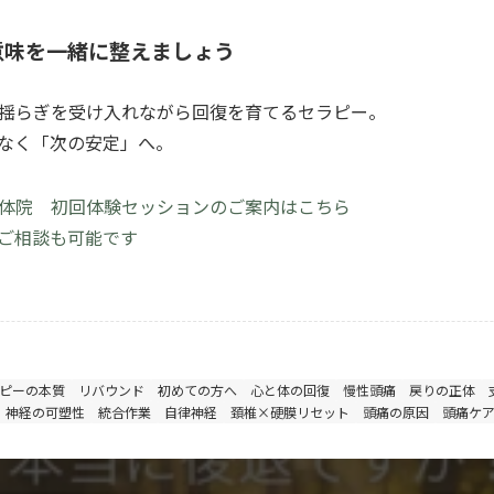
の意味を一緒に整えましょう
揺らぎを受け入れながら回復を育てるセラピー。
なく「次の安定」へ。
が整体院 初回体験セッションのご案内はこちら
約・ご相談も可能です
ピーの本質
リバウンド
初めての方へ
心と体の回復
慢性頭痛
戻りの正体
神経の可塑性
統合作業
自律神経
頚椎×硬膜リセット
頭痛の原因
頭痛ケ