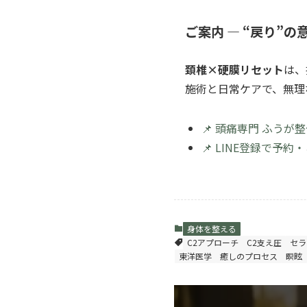
ご案内 ― “戻り”
頚椎×硬膜リセット
は、
施術と日常ケアで、無理
📌 頭痛専門 ふう
📌 LINE登録で予
身体を整える
C2アプローチ
C2支え圧
セラ
東洋医学
癒しのプロセス
瞑眩