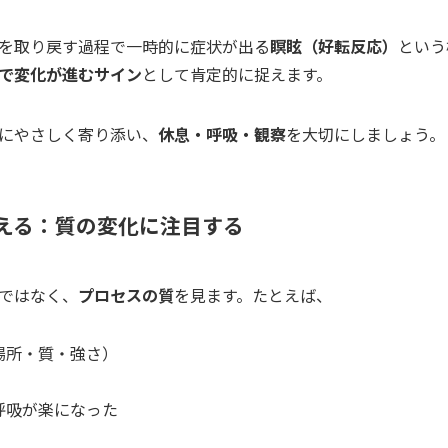
を取り戻す過程で一時的に症状が出る
瞑眩（好転反応）
という
で変化が進むサイン
として肯定的に捉えます。
にやさしく寄り添い、
休息・呼吸・観察
を大切にしましょう。
変える：質の変化に注目する
ではなく、
プロセスの質
を見ます。たとえば、
場所・質・強さ）
呼吸が楽になった