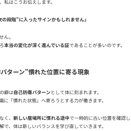
、私はこうお伝えします。
次の段階”に入ったサインかもしれません」
せん。
ろ
本当の変化が深く進んでいる証
であることが多いのです。
パターン”――慣れた位置に寄る現象
の癖は
自己防衛パターン
として体に刻まれます。
識に「慣れた状態」へ寄ろうとする力が働きます。
なく、
新しい居場所に慣れる途中
で一時的に古い位置を確認し
解で、体は新しいバランスを学び直していきます。