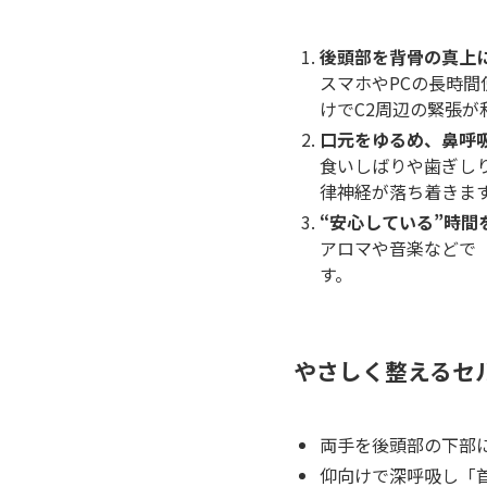
後頭部を背骨の真上
スマホやPCの長時
けでC2周辺の緊張が
口元をゆるめ、鼻呼
食いしばりや歯ぎし
律神経が落ち着きま
“安心している”時間
アロマや音楽などで
す。
やさしく整えるセ
両手を後頭部の下部に
仰向けで深呼吸し「