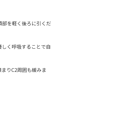
頭部を軽く後ろに引くだ
優しく呼吸することで自
まりC2周囲も緩みま