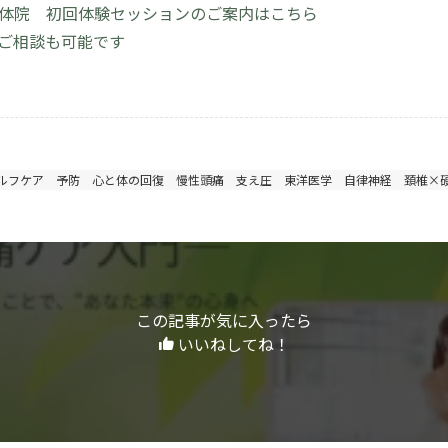
が整体院 初回体験セッションのご案内はこちら
約・ご相談も可能です
ルフケア
予防
心と体の回復
慢性頭痛
支え圧
東洋医学
自律神経
頚椎×
この記事が気に入ったら
いいねしてね！