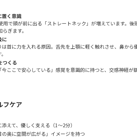
に置く意識
間使用で頭が前に出る「ストレートネック」が増えています。後
和らぎます。
吸に
りは首に力を入れる原因。舌先を上顎に軽く触れさせ、鼻から
す。
をつくる
「今ここで安心している」感覚を意識的に持つと、交感神経が鎮
ルフケア
添えて、優しく支える（1〜2分）
首の奥に空間が広がる」イメージを持つ