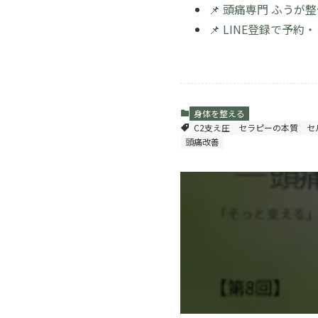
📌 頭痛専門 ふう
📌 LINE登録で予
身体を整える
C2支え圧
セラピーの本質
セ
頭痛改善