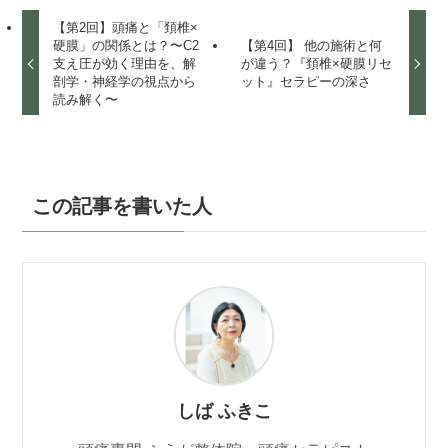
【第2回】頭痛と「頚椎×
硬膜」の関係とは？〜C2
【第4回】 他の施術と何
支え圧が効く理由を、解
が違う？『頚椎×硬膜リセ
剖学・神経学の視点から
ット』セラピーの深さ
読み解く〜
この記事を書いた人
しば ふきこ