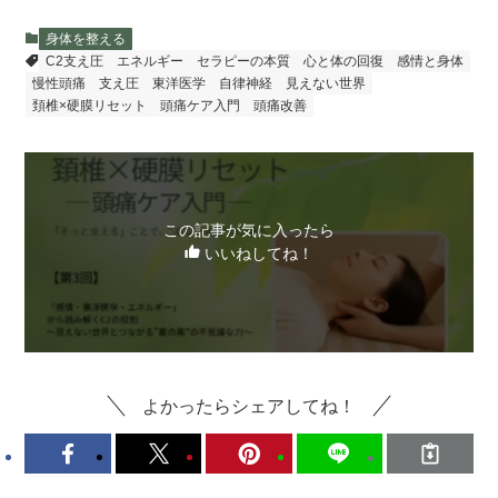
身体を整える
C2支え圧
エネルギー
セラピーの本質
心と体の回復
感情と身体
慢性頭痛
支え圧
東洋医学
自律神経
見えない世界
頚椎×硬膜リセット
頭痛ケア入門
頭痛改善
この記事が気に入ったら
いいねしてね！
よかったらシェアしてね！