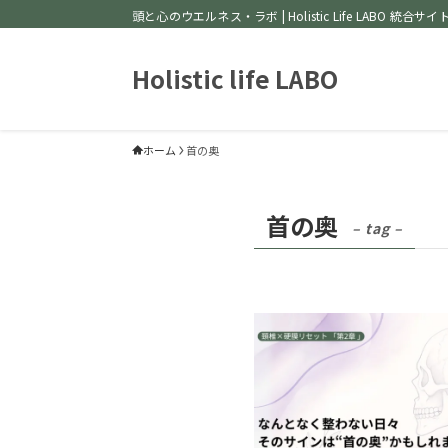
頭と心のウエルネス・ラボ | Holistic Life LABO 統合サイ
Holistic life LABO
ホーム
首の奥
首の奥
– tag –