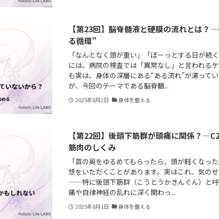
【第23回】脳脊髄液と硬膜の流れとは？—
る循環”
「なんとなく頭が重い」「ぼーっとする日が続
には、病院の検査では「異常なし」と言われるケ
も実は、身体の深層にある“ある流れ”が滞って
が、今回のテーマである脳脊髄...
2025年8月2日
身体を整える
【第22回】後頭下筋群が頭痛に関係？—C
筋肉のしくみ
「首の奥をゆるめてもらったら、頭が軽くなった
想をいただくことがあります。実はこれ、気のせ
——特に後頭下筋群（こうとうかきんぐん）と
痛や自律神経の乱れに深く関わっ...
2025年8月1日
身体を整える