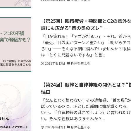
【第25回】眼精疲労・顎関節とC2の意外
調にも広がる“首の奥のズレ” ―
「目が疲れる」「アゴがだるい」…それ、首か
「最近、目の奥がズーンと重たい」「朝からアゴ
らい」——そんな不調に悩んでいませんか？眼科
は「とくに問題ないですね」と言...
2025年8月3日
身体を整える
【第24回】脳幹と自律神経の関係とは？“
理由
「なんとなく整わない」その違和感、“首の奥”
ばっているのに、ふとした瞬間に頭が重くなる。
い…。「自律神経の乱れでしょう」と言われたけ
い。そんな経験はありませんか？...
2025年8月2日
身体を整える