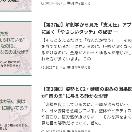
2025年8月4日
身体を整える
【第27回】解剖学から見た「支え圧」アプ
に届く「やさしいタッチ」の秘密 ―
【そっと支えるだけで「なんだか整う」——その
を当てているだけに見えるのに、呼吸が深くな
るだけなのに、全身がふわっとゆるんだ感じがし
れた方が多くいます。 この「...
2025年8月4日
身体を整える
【第26回】姿勢とC2・硬膜の歪みの因果
が“首の奥”に与える静かな影響 ―
「姿勢を良くしているのに、不調が治らない…
と、日々姿勢を意識している。整体やピラティス
や首こり、疲労感が抜けない——そんな声をよく
見た目の姿勢だけでなく、首の...
2025年8月3日
身体を整える