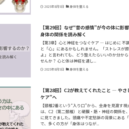
2025年8月5日
身体を整える
【第29回】なぜ“昔の感情”が今の体に影
身体の関係を読み解く
【第3章】心と神経をつなぐケア ― はじめに 
と「心」にあるかもしれません。「ストレスが
よ」と言われても、どう整えたらいいのか分から
せんか？ 心と体は神経を通し...
2025年8月5日
身体を整える
【第28回】C2が教えてくれたこと — や
ケア”へ
【頸椎2番という“入り口”から、全身を見渡す視
は、C2（第二頚椎）と硬膜・筋・神経の関係を
に見てきました。頭痛や不定愁訴の背景にある
で、多くの方が「身体はつなが...