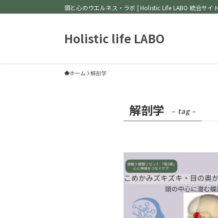
頭と心のウエルネス・ラボ | Holistic Life LABO 統合サイ
Holistic life LABO
ホーム
解剖学
解剖学
– tag –