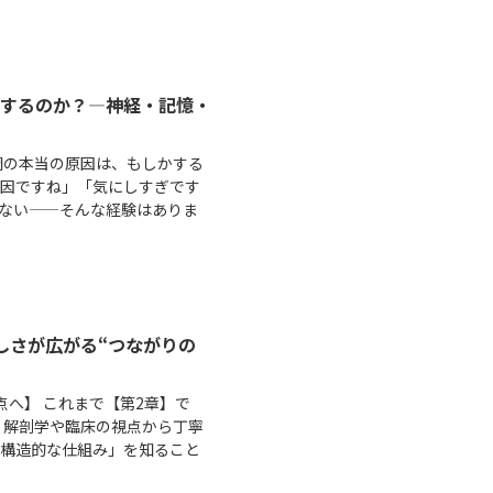
響するのか？—神経・記憶・
不調の本当の原因は、もしかする
原因ですね」「気にしすぎです
ない——そんな経験はありま
さしさが広がる“つながりの
点へ】 これまで【第2章】で
、解剖学や臨床の視点から丁寧
「構造的な仕組み」を知ること