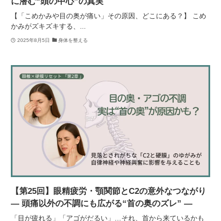
に潜む“頭の中心”の真実
【「こめかみや目の奥が痛い」その原因、どこにある？】 こめ
かみがズキズキする、...
2025年8月5日
身体を整える
【第25回】眼精疲労・顎関節とC2の意外なつながり
― 頭痛以外の不調にも広がる“首の奥のズレ” ―
「目が疲れる」「アゴがだるい」…それ、首から来ているかも