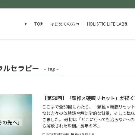
ト
TOP
はじめての方へ
HOLISTIC LIFE LABO
ラルセラピー
– tag –
【第50回】「頚椎×硬膜リセット」が描
ここまで全50回にわたり、「頚椎×硬膜リセッ
悩む方々の体験談や解剖学的な背景、そして臨
きました。 最初は「どこに行っても治らなかっ
ら解放された瞬間。長年の不...
2025年8月20日
身体を整える