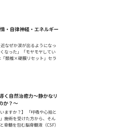
感情・自律神経・エネルギー
最近なぜか涙が出るようになっ
軽くなった」「モヤモヤしてい
は「頚椎×硬膜リセット」セラ
が導く自然治癒力〜静かなリ
のか？〜
いますか？】 「呼吸や心拍と
――施術を受けた方から、そん
と脊髄を包む脳脊髄液（CSF）